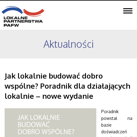
O programie
O fundatorze
O realizatorze
Program w liczbach
Mapa partnerstw
Aktualności
Społeczność Animatorów
Dla alumnów
Aktualności
Biblioteka
Jak lokalnie budować dobro
Mediateka
wspólne? Poradnik dla działających
Metoda animacji
Publikacja naukowa
lokalnie – nowe wydanie
Poznaj projekty
Poradnik
Strefa ARP
powstał na
bazie
doświadczeń