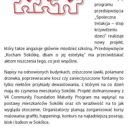
programu
przedsięwzięcia
„Społeczna
(re)akcja – stop
krzywdzeniu
dzieci” realizuje
nowy projekt,
który także angażuje głównie młodzież szkolną. Przedsięwzięcie
„Kocham Sokółkę, dbam o jej estetykę” ma przeciwdziałać
aktom niszczenia tego, co jest wspólne.
Napisy na odnowionych budynkach, zniszczone ławki, połamane
drzewka, poprzewracane kosz czy zanieczyszczone fontanny to
tylko niektóre przykłady dewastowania, z którymi na co dzień
mają do czynienia mieszkańcy Sokółki. Projekt dofinansowany z
V4 Community Foundation Maturity Program ma wpłynąć na
postawy mieszkańców Sokółki oraz ich wrażliwość na to jak
wygląda otoczenie. Organizatorzy planują zorganizować kursy
malowania graffiti, happeningi, konkurs na najładniejszą posesję,
blok i balkon w Sokółce.